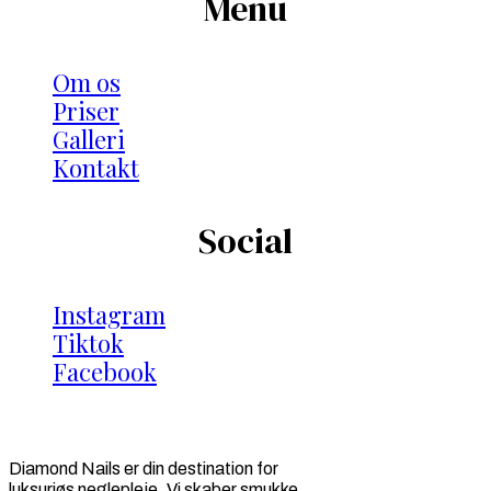
Menu
Om os
Priser
Galleri
Kontakt
Social
Instagram
Tiktok
Facebook
Diamond Nails er din destination for
luksuriøs neglepleje. Vi skaber smukke,